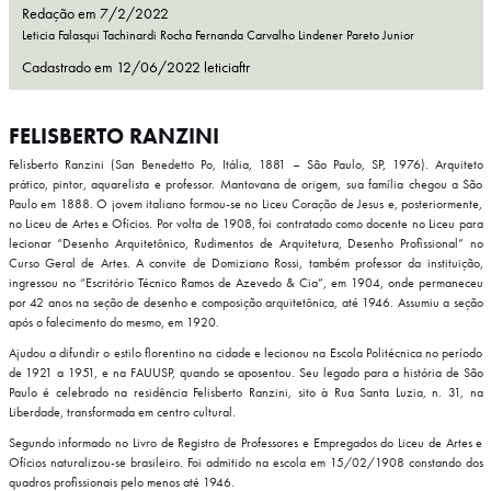
Redação em 7/2/2022
Leticia Falasqui Tachinardi Rocha
Fernanda Carvalho
Lindener Pareto Junior
Cadastrado em
12/06/2022
leticiaftr
FELISBERTO RANZINI
Felisberto Ranzini (San Benedetto Po, Itália, 1881 – São Paulo, SP, 1976). Arquiteto
prático, pintor, aquarelista e professor. Mantovana de origem, sua família chegou a São
Paulo em 1888. O jovem italiano formou-se no Liceu Coração de Jesus e, posteriormente,
no Liceu de Artes e Ofícios. Por volta de 1908, foi contratado como docente no Liceu para
lecionar “Desenho Arquitetônico, Rudimentos de Arquitetura, Desenho Profissional” no
Curso Geral de Artes. A convite de Domiziano Rossi, também professor da instituição,
ingressou no “Escritório Técnico Ramos de Azevedo & Cia”, em 1904, onde permaneceu
por 42 anos na seção de desenho e composição arquitetônica, até 1946. Assumiu a seção
após o falecimento do mesmo, em 1920.
Ajudou a difundir o estilo florentino na cidade e lecionou na Escola Politécnica no período
de 1921 a 1951, e na FAUUSP, quando se aposentou. Seu legado para a história de São
Paulo é celebrado na residência Felisberto Ranzini, sito à Rua Santa Luzia, n. 31, na
Liberdade, transformada em centro cultural.
Segundo informado no Livro de Registro de Professores e Empregados do Liceu de Artes e
Ofícios naturalizou-se brasileiro. Foi admitido na escola em 15/02/1908 constando dos
quadros profissionais pelo menos até 1946.