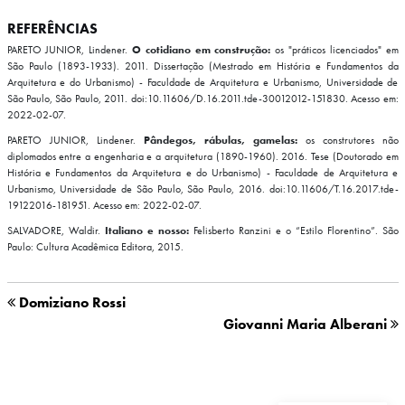
REFERÊNCIAS
PARETO JUNIOR, Lindener.
O cotidiano em construção:
os "práticos licenciados" em
São Paulo (1893-1933). 2011. Dissertação (Mestrado em História e Fundamentos da
Arquitetura e do Urbanismo) - Faculdade de Arquitetura e Urbanismo, Universidade de
São Paulo, São Paulo, 2011. doi:10.11606/D.16.2011.tde-30012012-151830. Acesso em:
2022-02-07.
PARETO JUNIOR, Lindener.
Pândegos, rábulas, gamelas:
os construtores não
diplomados entre a engenharia e a arquitetura (1890-1960). 2016. Tese (Doutorado em
História e Fundamentos da Arquitetura e do Urbanismo) - Faculdade de Arquitetura e
Urbanismo, Universidade de São Paulo, São Paulo, 2016. doi:10.11606/T.16.2017.tde-
19122016-181951. Acesso em: 2022-02-07.
SALVADORE, Waldir.
Italiano e nosso:
Felisberto Ranzini e o “Estilo Florentino”. São
Paulo: Cultura Acadêmica Editora, 2015.
Domiziano Rossi
Giovanni Maria Alberani