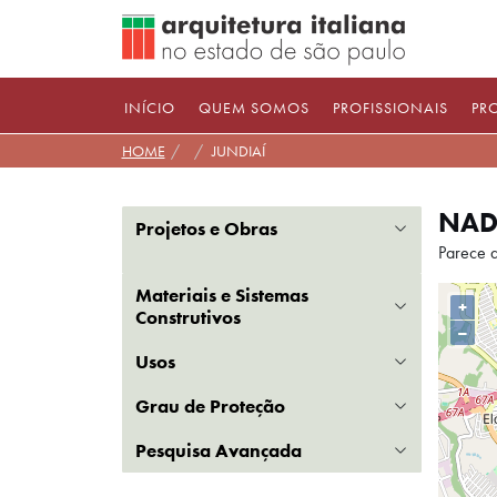
Pular
para
conteúdo
INÍCIO
QUEM SOMOS
PROFISSIONAIS
PR
HOME
JUNDIAÍ
NAD
... Carr
Projetos e Obras
Parece q
Materiais e Sistemas
+
Construtivos
–
Usos
Grau de Proteção
Pesquisa Avançada