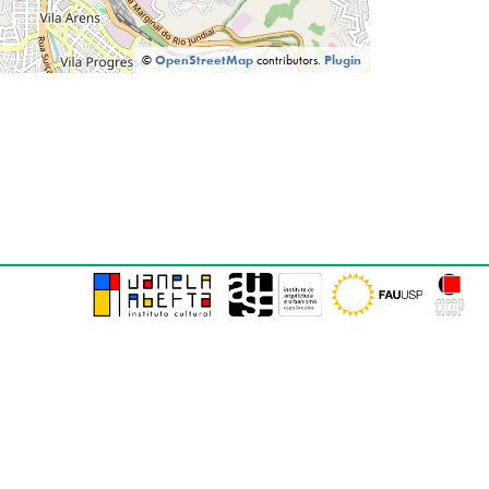
©
OpenStreetMap
contributors.
Plugin