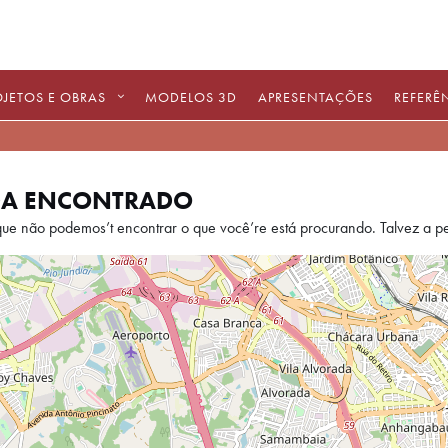
OJETOS E OBRAS
MODELOS 3D
APRESENTAÇÕES
REFERÊ
A ENCONTRADO
egando...
ue não podemos’t encontrar o que você’re está procurando. Talvez a pe