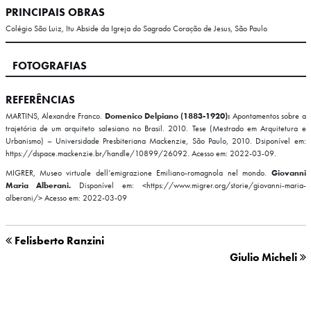
PRINCIPAIS OBRAS
Colégio São Luiz, Itu
Abside da Igreja do Sagrado Coração de Jesus, São Paulo
FOTOGRAFIAS
REFERÊNCIAS
MARTINS, Alexandre Franco.
Domenico Delpiano (1883-1920):
Apontamentos sobre a
trajetória de um arquiteto salesiano no Brasil. 2010. Tese (Mestrado em Arquitetura e
Urbanismo) – Universidade Presbiteriana Mackenzie, São Paulo, 2010. Dsiponível em:
https://dspace.mackenzie.br/handle/10899/26092. Acesso em: 2022-03-09.
MIGRER, Museo virtuale dell’emigrazione Emiliano-romagnola nel mondo.
Giovanni
Maria Alberani.
Disponível em: <https://www.migrer.org/storie/giovanni-maria-
alberani/> Acesso em: 2022-03-09
Felisberto Ranzini
Giulio Micheli