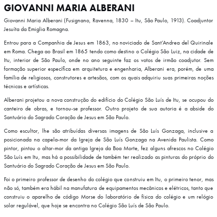
GIOVANNI MARIA ALBERANI
Giovanni Maria Alberani (Fusignano, Ravenna, 1830 – Itu, São Paulo, 1913). Coadjuntor
Jesuíta da Emiglia Romagna.
Entrou para a Companhia de Jesus em 1863, no noviciado de Sant’Andrea del Quirinale
em Roma. Chega ao Brasil em 1865 tendo como destino o Colégio São Luiz, na cidade de
Itu, interior de São Paulo, onde no ano seguinte faz os votos de irmão coadjutor. Sem
formação superior específica em arquitetura e engenharia, Alberani era, porém, de uma
família de religiosos, construtores e artesãos, com os quais adquiriu suas primeiras noções
técnicas e artísticas.
Alberani projetou a nova construção do edifício do Colégio São Luís de Itu, se ocupou do
canteiro de obras, e tornou-se professor. Outro projeto de sua autoria é a abside do
Santuário do Sagrado Coração de Jesus em São Paulo.
Como escultor, lhe são atribuídas diversas imagens de São Luís Gonzaga, inclusive a
posicionada na capela-mor da Igreja de São Luís Gonzaga na Avenida Paulista. Como
pintor, pintou o altar-mor da antiga Igreja da Boa Morte, fez alguns afrescos no Colégio
São Luís em Itu, mas há a possibilidade de também ter realizado as pinturas do próprio do
Santuário do Sagrado Coração de Jesus em São Paulo.
Foi o primeiro professor de desenho do colégio que construiu em Itu, o primeiro tenor, mas
não só, também era hábil na manufatura de equipamentos mecânicos e elétricos, tanto que
construiu o aparelho de código Morse do laboratório de física do colégio e um relógio
solar regulável, que hoje se encontra no Colégio São Luís de São Paulo.