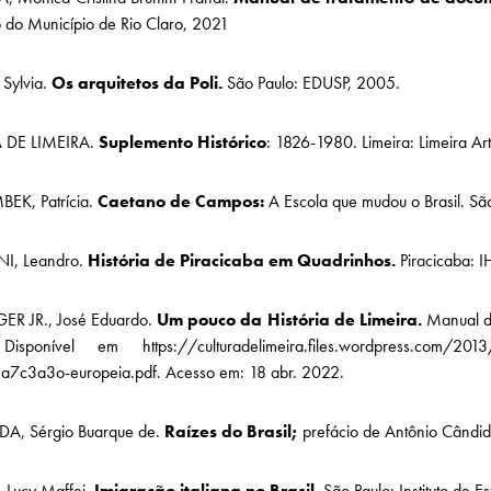
o do Município de Rio Claro, 2021
Sylvia.
Os arquitetos da Poli.
São Paulo: EDUSP, 2005.
 DE LIMEIRA.
Suplemento Histórico
: 1826-1980. Limeira: Limeira Ar
K, Patrícia.
Caetano de Campos:
A Escola que mudou o Brasil. São
I, Leandro.
História de Piracicaba em Quadrinhos.
Piracicaba: I
ER JR., José Eduardo.
Um pouco da História de Limeira.
Manual de
isponível em https://culturadelimeira.files.wordpress.com/2013/03
3a7c3a3o-europeia.pdf. Acesso em: 18 abr. 2022.
, Sérgio Buarque de.
Raízes do Brasil;
prefácio de Antônio Cândido
 Lucy Maffei.
Imigração italiana no Brasil.
São Paulo: Instituto de 