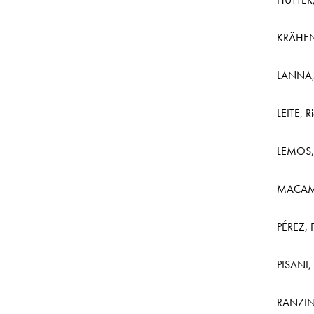
KRÄHEN
LANNA, A
LEITE, R
LEMOS, 
MACAMB
PÉREZ, F
PISANI, 
RANZINI