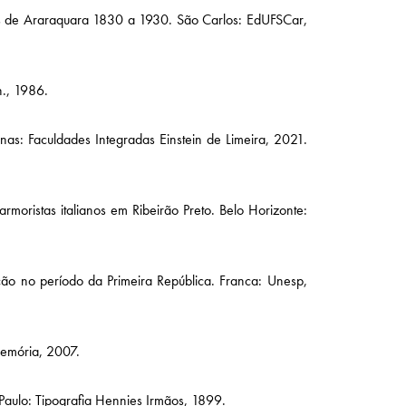
os de Araraquara 1830 a 1930. São Carlos: EdUFSCar,
n., 1986.
as: Faculdades Integradas Einstein de Limeira, 2021.
rmoristas italianos em Ribeirão Preto. Belo Horizonte:
ção no período da Primeira República. Franca: Unesp,
Memória, 2007.
aulo: Tipografia Hennies Irmãos, 1899.