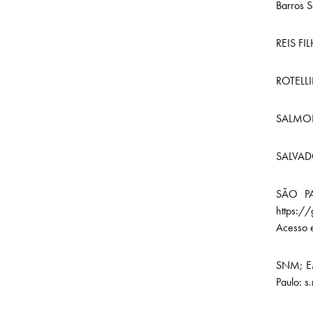
Barros S
REIS FIL
ROTELLIN
SALMONI
SALVADO
SÃO P
https:/
Acesso 
SNM; E
Paulo: s