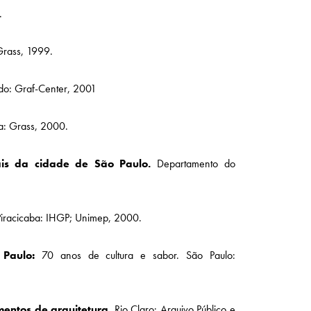
.
Grass, 1999.
do: Graf-Center, 2001
a: Grass, 2000.
ais da cidade de São Paulo.
Departamento do
Piracicaba: IHGP; Unimep, 2000.
Paulo:
70 anos de cultura e sabor. São Paulo:
entos de arquitetura.
Rio Claro: Arquivo Público e