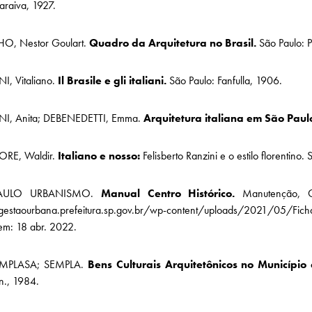
araiva, 1927.
HO, Nestor Goulart.
Quadro da Arquitetura no Brasil.
São Paulo: P
I, Vitaliano.
Il Brasile e gli italiani.
São Paulo: Fanfulla, 1906.
, Anita; DEBENEDETTI, Emma.
Arquitetura italiana em São Paul
RE, Waldir.
Italiano e nosso:
Felisberto Ranzini e o estilo florentino
AULO URBANISMO.
Manual Centro Histórico.
Manutenção, Co
/gestaourbana.prefeitura.sp.gov.br/wp-content/uploads/2021/05/Fi
em: 18 abr. 2022.
MPLASA; SEMPLA.
Bens Culturais Arquitetônicos no Municípi
.n., 1984.