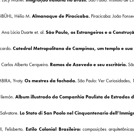
BÜHL, Hélio M.
Almanaque de Piracicaba.
Piracicaba: João Fonse
na Lúcia Duarte et. al.
São Paulo, os Estrangeiros e a Construç
icardo.
Catedral Metropolitana de Campinas, um templo e sua h
Carlos Alberto Cerqueira.
Ramos de Azevedo e seu escritório.
São
IRA, Yvoty.
Os mestres da fachada.
São Paulo: Ver Curiosidades, 
ilemón.
Album illustrado da Companhia Paulista de Estradas d
Salvatore.
Lo Stato di San Paolo nel Cinquantenario dell’Immig
, Felisberto.
Estilo Colonial Brasileiro:
composições arquitetônicas