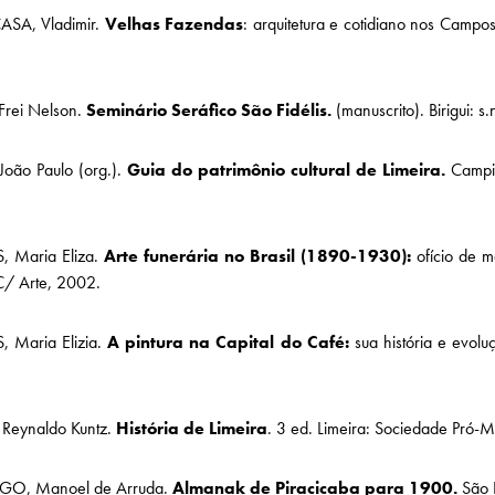
SA, Vladimir.
Velhas Fazendas
: arquitetura e cotidiano nos Camp
Frei Nelson.
Seminário Seráfico São Fidélis.
(manuscrito). Birigui: s.
João Paulo (org.).
Guia do patrimônio cultural de Limeira.
Campin
 Maria Eliza.
Arte funerária no Brasil (1890-1930):
ofício de ma
C/ Arte, 2002.
 Maria Elizia.
A pintura na Capital do Café:
sua história e evolu
Reynaldo Kuntz.
História de Limeira
. 3 ed. Limeira: Sociedade Pró-
O, Manoel de Arruda.
Almanak de Piracicaba para 1900.
São P