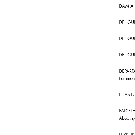
DAMIANO
DEL GUE
DEL GUE
DEL GUE
DEPAR
Patrimôn
ELIAS N
FALCETA
Abooks/
FERREIRA