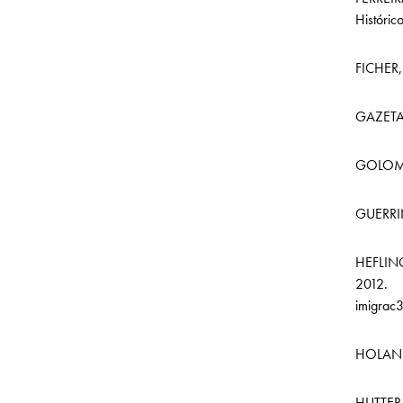
Históric
FICHER, 
GAZETA
GOLOMBE
GUERRIN
HEFLING
2012. D
imigrac
HOLANDA
HUTTER,