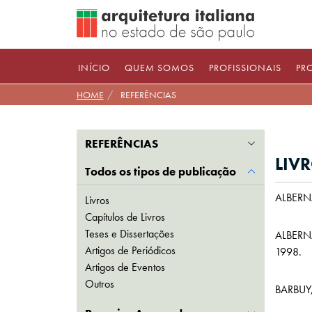
Pular
para
conteúdo
INÍCIO
QUEM SOMOS
PROFISSIONAIS
PR
HOME
REFERÊNCIAS
REFERÊNCIAS
LIV
Todos os tipos de publicação
ALBERNA
Livros
Capítulos de Livros
Teses e Dissertações
ALBERNA
Artigos de Periódicos
1998.
Artigos de Eventos
Outros
BARBUY,