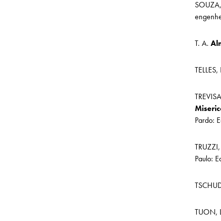
SOUZA,
engenhei
T. A.
Alm
TELLES, 
TREVISA
Miseri
Pardo: E
TRUZZI
Paulo: E
TSCHUDI
TUON, L