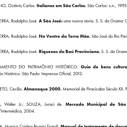
, Octávio Carlos.
Italianos em São Carlos.
São Carlos: s.n., 1995
RRA, Rodolpho José.
A São José:
uma nuova storia. S. S. da Grama: 
RRA, Rodolpho José.
No Ventre da Terra Mãe.
São José do Rio Par
RRA, Rodolpho José.
Riquezas do Baú Provinciano.
S. S. da Gram
TAMENTO DO PATRIMÔNIO HISTÓRICO.
Guia de bens cultur
io Histórico. São Paulo: Imprensa Oficial, 2012.
ETO, Cecílio.
Almanaque 2000.
Memorial de Piracicaba Século XX. 
, Walter Jr.; SOUZA, Juraci de.
Mercado Municipal de São 
Intermédica, 2004.
, Monica Cristina Brunini Frandi.
Manual de tratamento de docum