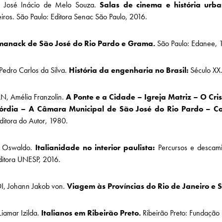
 José Inácio de Melo Souza.
Salas de cinema e história ur
ros. São Paulo: Editora Senac São Paulo, 2016.
anack de São José do Rio Pardo e Grama.
São Paulo: Edanee, 
Pedro Carlos da Silva.
História da engenharia no Brasil:
Século XX.
N, Amélia Franzolin.
A Ponte e a Cidade – Igreja Matriz – O Cr
córdia – A Câmara Municipal de São José do Rio Pardo – C
ditora do Autor, 1980.
, Oswaldo.
Italianidade no interior paulista:
Percursos e descami
ditora UNESP, 2016.
, Johann Jakob von.
Viagem às Províncias do Rio de Janeiro e S
iamar Izilda.
Italianos em Ribeirão Preto.
Ribeirão Preto: Fundação I