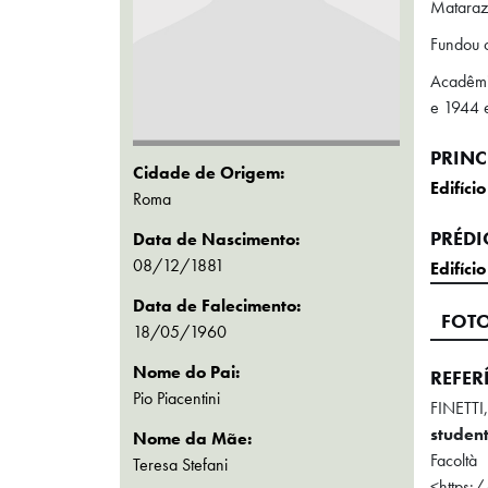
Mataraz
Fundou c
Acadêmic
e 1944 
PRINC
Cidade de Origem:
Edifíc
Roma
PRÉDI
Data de Nascimento:
08/12/1881
Edifíc
Data de Falecimento:
FOT
18/05/1960
Nome do Pai:
REFER
Pio Piacentini
FINETTI
studen
Nome da Mãe:
Facol
Teresa Stefani
<https: