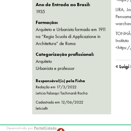
Ano de Entrada ao Brasil:
LIRA, J
1935
Pensame
Formação:
warchav
Arquiteto e Urbanista formado em 1911
TONHÃO
na “Regia Scuola di Applicazione in
Institu
Architettura” de Roma
<https:
Categorização profissional:
Arquiteto
Luigi 
Urbanista e professor
Responsável(is) pela Ficha
Redação em 17/3/2022
Leticia Falasqui Tachinardi Rocha
Cadastrado em
12/06/2022
leticiaftr
Desenvolvido por
PortalCidade