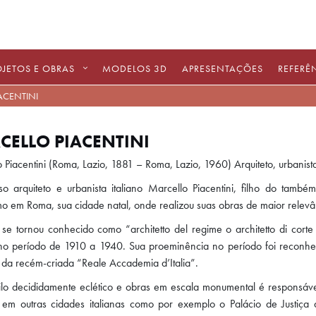
OJETOS E OBRAS
MODELOS 3D
APRESENTAÇÕES
REFERÊ
ACENTINI
CELLO PIACENTINI
 Piacentini (Roma, Lazio, 1881 – Roma, Lazio, 1960) Arquiteto, urbanist
 arquiteto e urbanista italiano Marcello Piacentini, filho do também 
o em Roma, sua cidade natal, onde realizou suas obras de maior relevân
 se tornou conhecido como “architetto del regime o architetto di cort
a no período de 1910 a 1940. Sua proeminência no período foi reconh
a recém-criada “Reale Accademia d’Italia”.
lo decididamente eclético e obras em escala monumental é responsáve
s em outras cidades italianas como por exemplo o Palácio de Justiça