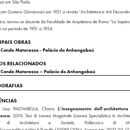
zo em São Paulo.
om Gustavo Giovannoni em 1921 a revista “Architettura e Arti Decorati
o, tornou-se docente da Faculdade de Arquitetura de Roma “La Sapienz
e no período de 1951 a 1954.
IPAIS OBRAS
io Conde Matarazzo - Palácio do Anhangabaú
OS RELACIONADOS
io Conde Matarazzo – Palácio do Anhangabaú
OGRAFIAS
ÊNCIAS
, Lisa; PALOMBELLA, Chiara.
L’insegnamento dell’architettura
tesca.
2010. Tesi di Laurea Magistrale (Laurea Specialistica in Architett
tà di Architetura e Società, Politecnico di M
//www.politesi.polimi.it/handle/10589/206>. Acesso em: 2022-03-17.