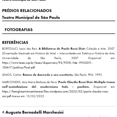
PRÉDIOS RELACIONADOS
Teatro Municipal de São Paulo
FOTOGRAFIAS
REFERÊNCIAS
BORTOLUCI, Lauci dos Reis.
A Biblioteca de Paulo Rossi Osir:
Coleção e Arte. 2007.
(Dissertação Mestrado em História da Arte) – Interunidades em Estética e História da Arte,
Universidade de São Paulo, 2007. Disponível em:
https://www.teses.usp.br/teses/disponiveis/93/93131/tde-19102011-
133617/publico/final.pdf
LEMOS, Carlos.
Ramos de Azevedo e seu escritório.
São Paulo: PINI, 1993.
MARCONDES, Ana Maria Barbosa de Faria.
Paulo Cláudio Rossi Osir: Multiple trame
nell’assimilazione del modernismo italo - paulista.
Disponível em:
https://famigliaartisticamilanese.files.wordpress.com/2022/02/paulo-claudio-rossi-
osir.pdf
Acesso em: 15/02/2022.
Augusto Bernadelli Marchesini