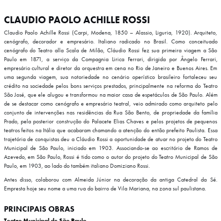
CLAUDIO PAOLO ACHILLE ROSSI
Claudio Paolo Achille Rossi (Carpi, Modena, 1850 – Alassio, Liguria, 1920). Arquiteto,
cenógrafo, decorador e empresário. Italiano radicado no Brasil. Como conceituado
cenógrafo do Teatro alla Scala de Milão, Cláudio Rossi fez sua primeira viagem a São
Paulo em 1871, a serviço da Compagnia Lirica Ferrari, dirigida por Ângelo Ferrari,
empresário cultural e diretor da orquestra em cena no Rio de Janeiro e Buenos Aires. Em
uma segunda viagem, sua notoriedade no cenário operístico brasileiro fortaleceu seu
crédito na sociedade pelos bons serviços prestados, principalmente na reforma do Teatro
São José, que ele alugou e transformou na maior casa de espetáculos de São Paulo. Além
de se destacar como cenógrafo e empresário teatral, veio admirado como arquiteto pelo
conjunto de intervenções nas residências da Rua São Bento, de propriedade da família
Prado, pela posterior construção do Palacete Elias Chaves e pelos projetos de pequenos
teatros feitos na Itália que acabaram chamando a atenção do então prefeito Paulista. Essa
trajetória de conquistas deu a Cláudio Rossi a oportunidade de atuar no projeto do Teatro
Municipal de São Paulo, iniciado em 1903. Associando-se ao escritório de Ramos de
Azevedo, em São Paulo, Rossi é tido como o autor do projeto do Teatro Municipal de São
Paulo, em 1903, ao lado do também italiano Domiziano Rossi.
Antes disso, colaborou com Almeida Júnior na decoração da antiga Catedral da Sé.
Empresta hoje seu nome a uma rua do bairro de Vila Mariana, na zona sul paulistana.
PRINCIPAIS OBRAS
Teatro Municipal de São Paulo