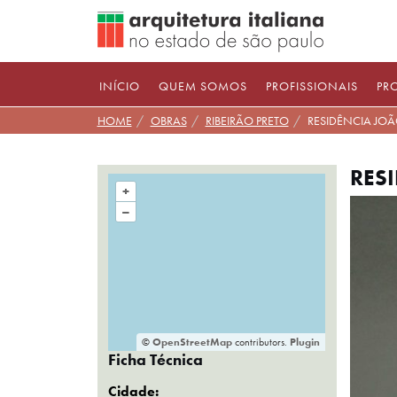
Pular
para
conteúdo
INÍCIO
QUEM SOMOS
PROFISSIONAIS
PR
HOME
OBRAS
RIBEIRÃO PRETO
RESIDÊNCIA JO
RES
+
–
©
OpenStreetMap
contributors.
Plugin
Ficha Técnica
Cidade: