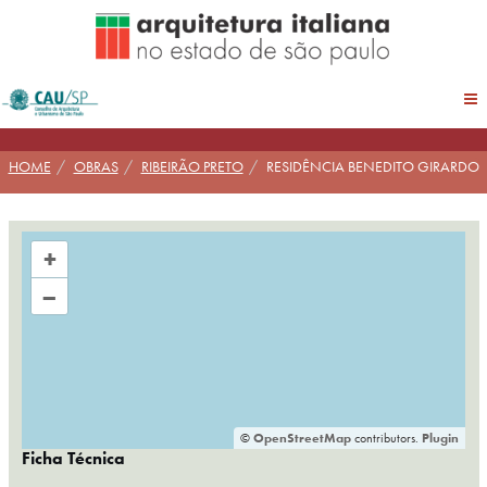
Pular
para
conteúdo
HOME
OBRAS
RIBEIRÃO PRETO
RESIDÊNCIA BENEDITO GIRARDO
+
–
©
OpenStreetMap
contributors.
Plugin
Ficha Técnica