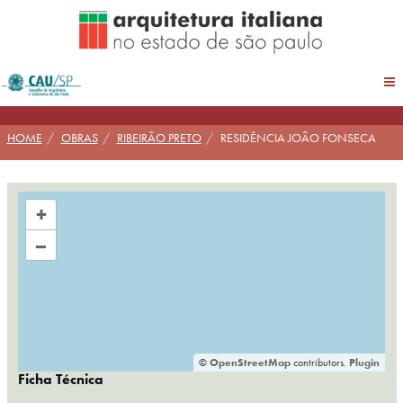
Pular
para
conteúdo
HOME
OBRAS
RIBEIRÃO PRETO
RESIDÊNCIA JOÃO FONSECA
+
–
©
OpenStreetMap
contributors.
Plugin
Ficha Técnica