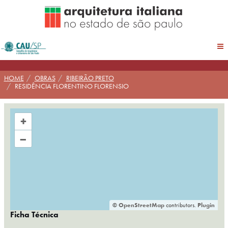
Pular
para
conteúdo
HOME
OBRAS
RIBEIRÃO PRETO
RESIDÊNCIA FLORENTINO FLORENSIO
+
–
©
OpenStreetMap
contributors.
Plugin
Ficha Técnica