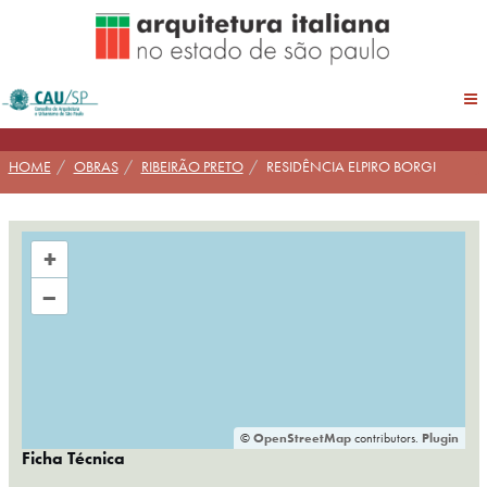
Pular
para
conteúdo
HOME
OBRAS
RIBEIRÃO PRETO
RESIDÊNCIA ELPIRO BORGI
+
–
©
OpenStreetMap
contributors.
Plugin
Ficha Técnica