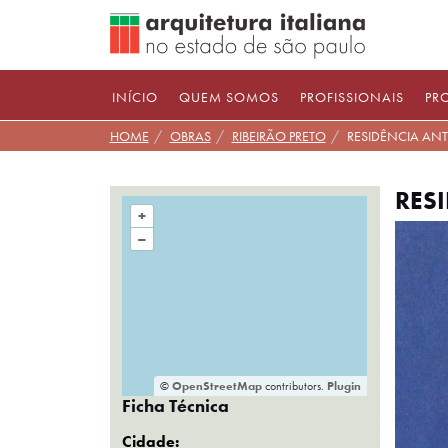
Pular
para
conteúdo
INÍCIO
QUEM SOMOS
PROFISSIONAIS
PR
HOME
OBRAS
RIBEIRÃO PRETO
RESIDÊNCIA ANT
RES
+
–
©
OpenStreetMap
contributors.
Plugin
Ficha Técnica
Cidade: