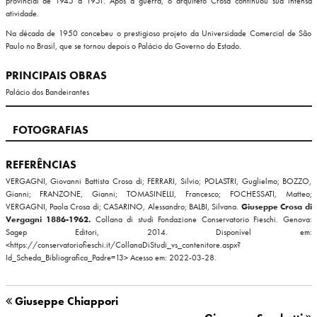
provincial de 1945 a 1951. Após a guerra, o arquiteto Crosa continuou sua intensa
atividade.
Na década de 1950 concebeu o prestigioso projeto da Universidade Comercial de São
Paulo no Brasil, que se tornou depois o Palácio do Governo do Estado.
PRINCIPAIS OBRAS
Palácio dos Bandeirantes
FOTOGRAFIAS
REFERÊNCIAS
VERGAGNI, Giovanni Battista Crosa di; FERRARI, Silvio; POLASTRI, Guglielmo; BOZZO,
Gianni; FRANZONE, Gianni; TOMASINELLI, Francesco; FOCHESSATI, Matteo;
VERGAGNI, Paola Crosa di; CASARINO, Alessandro; BALBI, Silvana.
Giuseppe Crosa di
Vergagni 1886-1962.
Collana di studi Fondazione Conservatorio Fieschi. Genova:
Sagep Editori, 2014. Disponível em:
<https://conservatoriofieschi.it/CollanaDiStudi_vs_contenitore.aspx?
Id_Scheda_Bibliografica_Padre=13> Acesso em: 2022-03-28.
Giuseppe Chiappori