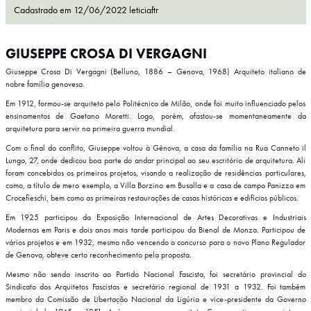
Cadastrado em
12/06/2022
leticiaftr
GIUSEPPE CROSA DI VERGAGNI
Giuseppe Crosa Di Vergagni (Belluno, 1886 – Genova, 1968) Arquiteto italiano de
nobre família genovesa.
Em 1912, formou-se arquiteto pelo Politécnico de Milão, onde foi muito influenciado pelos
ensinamentos de Gaetano Moretti. Logo, porém, afastou-se momentaneamente da
arquitetura para servir na primeira guerra mundial.
Com o final do conflito, Giuseppe voltou à Gênova, a casa da família na Rua Canneto il
Lungo, 27, onde dedicou boa parte do andar principal ao seu escritório de arquitetura. Ali
foram concebidos os primeiros projetos, visando a realização de residências particulares,
como, a título de mero exemplo, a Villa Borzino em Busalla e a casa de campo Panizza em
Crocefieschi, bem como as primeiras restaurações de casas históricas e edifícios públicos.
Em 1925 participou da Exposição Internacional de Artes Decorativas e Industriais
Modernas em Paris e dois anos mais tarde participou da Bienal de Monza. Participou de
vários projetos e em 1932, mesmo não vencendo o concurso para o novo Plano Regulador
de Genova, obteve certo reconhecimento pela proposta.
Mesmo não sendo inscrito ao Partido Nacional Fascista, foi secretário provincial do
Sindicato dos Arquitetos Fascistas e secretário regional de 1931 a 1932. Foi também
membro da Comissão de Libertação Nacional da Ligúria e vice-presidente da Governo