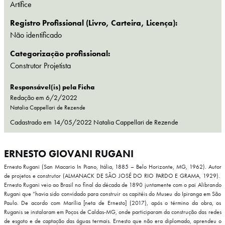
Artífice
Registro Profissional (Livro, Carteira, Licença):
Não identificado
Categorização profissional:
Construtor
Projetista
Responsável(is) pela Ficha
Redação em 6/2/2022
Natalia Cappellari de Rezende
Cadastrado em
14/05/2022
Natalia Cappellari de Rezende
ERNESTO GIOVANI RUGANI
Ernesto Rugani (San Macario In Piano, Itália, 1885 – Belo Horizonte, MG, 1962). Autor
de projetos e construtor (ALMANACK DE SÃO JOSÉ DO RIO PARDO E GRAMA, 1929).
Ernesto Rugani veio ao Brasil no final da década de 1890 juntamente com o pai Alibrando
Rugani que “havia sido convidado para construir os capitéis do Museu do Ipiranga em São
Paulo. De acordo com Marília [neta de Ernesto] (2017), após o término da obra, os
Ruganis se instalaram em Poços de Caldas-MG, onde participaram da construção das redes
de esgoto e de captação das águas termais. Ernesto que não era diplomado, aprendeu o