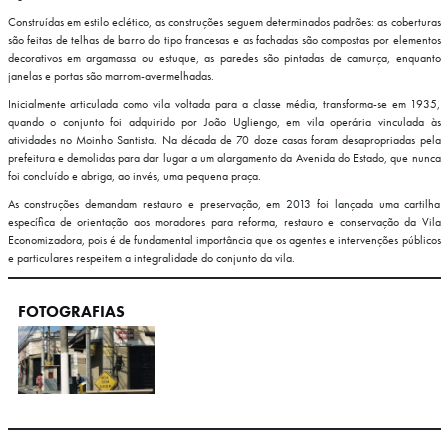
Construídas em estilo eclético, as construções seguem determinados padrões: as coberturas
são feitas de telhas de barro do tipo francesas e as fachadas são compostas por elementos
decorativos em argamassa ou estuque, as paredes são pintadas de camurça, enquanto
janelas e portas são marrom-avermelhadas.
Inicialmente articulada como vila voltada para a classe média, transforma-se em 1935,
quando o conjunto foi adquirido por João Ugliengo, em vila operária vinculada às
atividades no Moinho Santista. Na década de 70 doze casas foram desapropriadas pela
prefeitura e demolidas para dar lugar a um alargamento da Avenida do Estado, que nunca
foi concluído e abriga, ao invés, uma pequena praça.
As construções demandam restauro e preservação, em 2013 foi lançada uma cartilha
específica de orientação aos moradores para reforma, restauro e conservação da Vila
Economizadora, pois é de fundamental importância que os agentes e intervenções públicos
e particulares respeitem a integralidade do conjunto da vila.
FOTOGRAFIAS