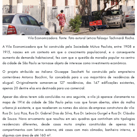
Vila Economizadora. Fonte: Foto autoral Leticia Falasqui Tachinardi Rocha.
A Vila Economizadora que foi construída pela Sociedade Mútua Paulista, entre 1908 e
1915, nasceu em um contexto em que o crescimento populacional, e o consequente
aumento da demanda habitacional, fez com que a questão da moradia popular no centro
da cidade de São Paulo se tornasse objeto de interesse como investimento econômico.
O projeto atribuído ao italiano Giuseppe Sacchetti foi construído pelo empreiteiro
conterrâneo Antonio Bocchini, foi concebido para o uso majoritário de residências de
aluguel. Originalmente somavam-se 127 residências, das 147 edificações existentes,
apenas 20 dentre elas era destinada para uso comercial.
Apesar das obras terem sido concluídas no ano seguinte, a vila já aparece claramente no
mapa de 1914 da cidade de São Paulo pelas ruas que foram abertas, além da malha
urbana já existente, e que receberam os nomes dos sócios da empresa construtora da vila:
Rua Dr. Luiz Piza, Rua Dr. Gabriel Dias da Silva, Rua Dr. Leôncio Gurgel e Rua Dr. Cláudio
de Souza. Novo arruamento que resultou em seis quadras que continham oito tipologias
residenciais diferentes, desde casas muito simples constituídas de apenas três
compartimentos com latrina externa, até casas com mais cômodos, banheiro interno, e
algumas com área de até 160 m².