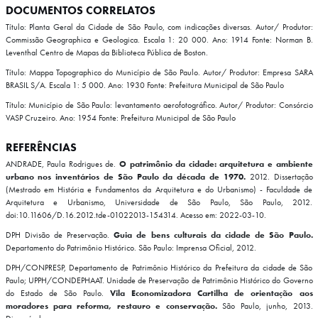
DOCUMENTOS CORRELATOS
Título: Planta Geral da Cidade de São Paulo, com indicações diversas.
Autor/ Produtor:
Commissão Geographica e Geologica. Escala 1: 20 000.
Ano: 1914
Fonte: Norman B.
Leventhal Centro de Mapas da Biblioteca Pública de Boston.
Título: Mappa Topographico do Município de São Paulo.
Autor/ Produtor: Empresa SARA
BRASIL S/A. Escala 1: 5 000.
Ano: 1930
Fonte: Prefeitura Municipal de São Paulo
Título: Município de São Paulo: levantamento aerofotográfico.
Autor/ Produtor: Consórcio
VASP Cruzeiro.
Ano: 1954
Fonte: Prefeitura Municipal de São Paulo
REFERÊNCIAS
ANDRADE, Paula Rodrigues de.
O patrimônio da cidade: arquitetura e ambiente
urbano nos inventários de São Paulo da década de 1970.
2012. Dissertação
(Mestrado em História e Fundamentos da Arquitetura e do Urbanismo) - Faculdade de
Arquitetura e Urbanismo, Universidade de São Paulo, São Paulo, 2012.
doi:10.11606/D.16.2012.tde-01022013-154314. Acesso em: 2022-03-10.
DPH Divisão de Preservação.
Guia de bens culturais da cidade de São Paulo.
Departamento do Patrimônio Histórico. São Paulo: Imprensa Oficial, 2012.
DPH/CONPRESP, Departamento de Patrimônio Histórico da Prefeitura da cidade de São
Paulo; UPPH/CONDEPHAAT. Unidade de Preservação de Patrimônio Histórico do Governo
do Estado de São Paulo.
Vila Economizadora Cartilha de orientação aos
moradores para reforma, restauro e conservação.
São Paulo, junho, 2013.