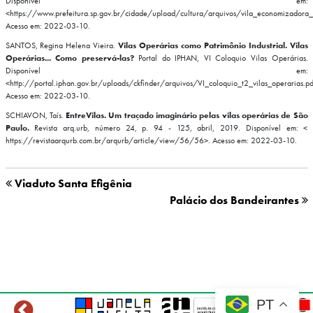
Disponível em:
<https://www.prefeitura.sp.gov.br/cidade/upload/cultura/arquivos/vila_economizadora
Acesso em: 2022-03-10.
SANTOS, Regina Helena Vieira.
Vilas Operárias como Patrimônio Industrial. Vilas
Operárias... Como preservá-las?
Portal do IPHAN, VI Coloquio Vilas Operárias.
Disponível em:
<http://portal.iphan.gov.br/uploads/ckfinder/arquivos/VI_coloquio_t2_vilas_operarias.pd
Acesso em: 2022-03-10.
SCHIAVON, Taís.
EntreVilas. Um traçado imaginário pelas vilas operárias de São
Paulo.
Revista arq.urb, número 24, p. 94 - 125, abril, 2019. Disponível em: <
https://revistaarqurb.com.br/arqurb/article/view/56/56>. Acesso em: 2022-03-10.
Viaduto Santa Efigênia
Palácio dos Bandeirantes
PT