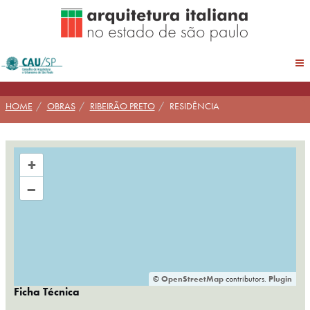
Pular
para
conteúdo
HOME
OBRAS
RIBEIRÃO PRETO
RESIDÊNCIA
+
–
©
OpenStreetMap
contributors.
Plugin
Ficha Técnica