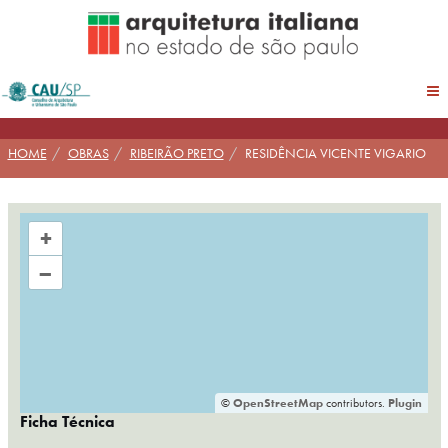
Pular
para
conteúdo
HOME
OBRAS
RIBEIRÃO PRETO
RESIDÊNCIA VICENTE VIGARIO
+
–
©
OpenStreetMap
contributors.
Plugin
Ficha Técnica