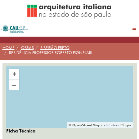
Pular
para
conteúdo
HOME
OBRAS
RIBEIRÃO PRETO
RESIDÊNCIA PROFESSOR ROBERTO PIGNELARI
+
–
©
OpenStreetMap
contributors.
Plugin
Ficha Técnica