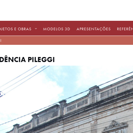
OJETOS E OBRAS
MODELOS 3D
APRESENTAÇÕES
REFERÊ
I
DÊNCIA PILEGGI