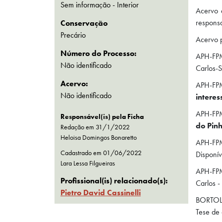
Sem informação - Interior
Acervo 
responsa
Conservação
Precário
Acervo p
Número do Processo:
APH-FPM
Não identificado
Carlos-
Acervo:
APH-FPM
Não identificado
interess
APH-FPM
Responsável(is) pela Ficha
do Pinh
Redação em 31/1/2022
Heloisa Domingos Bonaretto
APH-FPM
Cadastrado em
01/06/2022
Disponí
Lara Lessa Filgueiras
APH-FPM
Profissional(is) relacionado(s):
Carlos 
Pietro David Cassinelli
BORTOLU
Tese de 