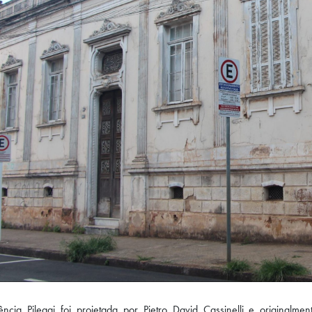
ência Pileggi foi projetada por Pietro David Cassinelli e originalm