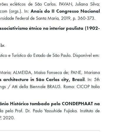
ões ecléticos de São Carlos. PAVAN, Juliana Silva;
om (orgs.). In:
Anais do II Congresso Nacional
versidade Federal de Santa Maria, 2019, p. 360-373.
ssociativismo étnico no interior paulista (1902-
br
.
co e Turístico do Estado de São Paulo. Disponível em:
Maria; ALMEIDA, Maísa Fonseca de; PANE, Mariana
's architecture in São Carlos city, Brazil
. In: 5th
ngs / Atti della Biennale BRAU5. Roma: CICOP Italia
rimônio Histórico tombado pelo CONDEPHAAT na
pelo Prof. Dr. Paulo Yassuhide Fujioka. Instituto de
P, 2020.