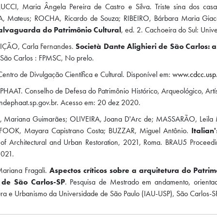
CCI, Maria Ângela Pereira de Castro e Silva. Triste sina dos casar
 Mateus; ROCHA, Ricardo de Souza; RIBEIRO, Bárbara Maria Giacc
alvaguarda do Patrimônio Cultural
, ed. 2. Cachoeira do Sul: Uni
ÇÃO, Carla Fernandes.
Società Dante Alighieri de São Carlos: a
São Carlos : FPMSC, No prelo.
ntro de Divulgação Científica e Cultural. Disponível em:
www.cdcc.usp.
AT. Conselho de Defesa do Patrimônio Histórico, Arqueológico, Artísti
dephaat.sp.gov.br. Acesso em: 20 dez 2020.
 Mariana Guimarães; OLIVEIRA, Joana D'Arc de; MASSARÃO, Leila 
, FOOK, Mayara Capistrano Costa; BUZZAR, Miguel Antônio.
Italian
 of Architectural and Urban Restoration, 2021, Roma. BRAU5 Proceedi
2021.
ariana Fragali.
Aspectos críticos sobre a arquitetura do Pat
 de São Carlos-SP
. Pesquisa de Mestrado em andamento, orientada 
ura e Urbanismo da Universidade de São Paulo (IAU-USP), São Carlos-S