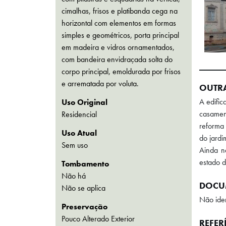
cimalhas, frisos e platibanda cega na
horizontal com elementos em formas
simples e geométricos, porta principal
em madeira e vidros ornamentados,
com bandeira envidraçada solta do
corpo principal, emoldurada por frisos
e arrematada por voluta.
OUTR
A edific
Uso Original
casament
Residencial
reforma 
Uso Atual
do jardi
Sem uso
Ainda n
estado 
Tombamento
Não há
DOCU
Não se aplica
Não iden
Preservação
Pouco Alterado Exterior
REFER