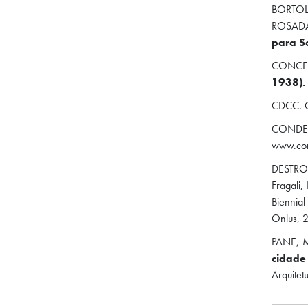
BORTOLU
ROSADA,
para S
CONCEI
1938).
CDCC. Ce
CONDEPHA
www.con
DESTRO,
Fragali
Biennial
Onlus, 
PANE, M
cidade
Arquitet