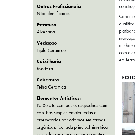
constru
Outros Profissionais:
Não identificados
Caracter
qualifi
Estrutura
platiban
Alvenaria
marcaçã
Vedação
alinhame
Tijolo Cerâmico
com elem
em ferro
Caixilharia
Madeira
FOT
Cobertura
Telha Cerâmica
Elementos Artísticos:
Porão alto com óculo, esquadrias com
caixilhos simples emolduradas e
arrematadas por adornos em formas
orgânicas, fachada principal simétrica,
com pilastras e esquadrias na vertical,