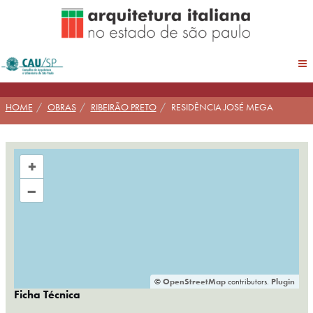
Pular
para
conteúdo
HOME
OBRAS
RIBEIRÃO PRETO
RESIDÊNCIA JOSÉ MEGA
+
–
©
OpenStreetMap
contributors.
Plugin
Ficha Técnica