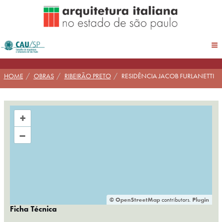
Pular
para
conteúdo
HOME
OBRAS
RIBEIRÃO PRETO
RESIDÊNCIA JACOB FURLANETTI
+
–
©
OpenStreetMap
contributors.
Plugin
Ficha Técnica