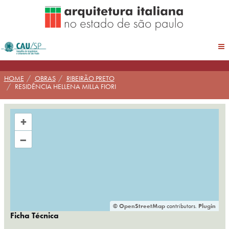
Pular
para
conteúdo
HOME
OBRAS
RIBEIRÃO PRETO
RESIDÊNCIA HELLENA MILLA FIORI
+
–
©
OpenStreetMap
contributors.
Plugin
Ficha Técnica