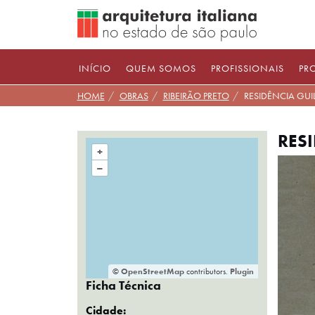
Pular
para
conteúdo
INÍCIO
QUEM SOMOS
PROFISSIONAIS
PR
HOME
OBRAS
RIBEIRÃO PRETO
RESIDÊNCIA GU
RES
+
–
©
OpenStreetMap
contributors.
Plugin
Ficha Técnica
Cidade: