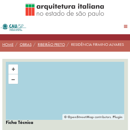
Pular
para
conteúdo
HOME
OBRAS
RIBEIRÃO PRETO
RESIDÊNCIA FIRMINO ALVARES
+
–
©
OpenStreetMap
contributors.
Plugin
Ficha Técnica