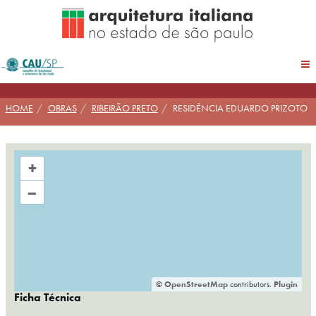
Pular
para
conteúdo
HOME
OBRAS
RIBEIRÃO PRETO
RESIDÊNCIA EDUARDO PRIZOTO
+
–
©
OpenStreetMap
contributors.
Plugin
Ficha Técnica