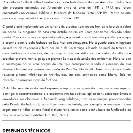
O escritório Gallo & Filho Construtores, onde trabalhou o italiano Anunciato Gallo, tem
oito processos assinados por Anunciato entre os anos de 1911 e 1915 que foram
encontrados no Arquivo Público e Histórico de Ribeirão Preto (APHRP). Dentre os oito
processos o aqui estudado é o processo n.133 de 1912.
O prédio está implantado em um terreno de esquina, sem recuos frontais e laterais e sobre
um porão. O programa da casa está distribuído em um único pavimento, elevado sobre
porão. O acesso a casa, ao que tudo indica, é possível a partir tanto da porção que ocupa
a esquina quanto pela fachada da Rua Mariana Junqueira. No segundo caso, o ingresso
ao interior da residência é feito por meio de um terraço, elevado do nível do terreno. A
casa contém cinco cômodos, dentre os quais: sala de visita, sala de jantar, dormitórios e
cozinha, provavelmente, já que a planta não traz a descrição dos ambientes. Nota-se que
a construção ocupa uma porção do lote que corresponde a toda a extensão da Rua
Mariana Junqueira e apenas uma parte da Rua Ge. Garibaldi. Além disso, é importante
ressaltar a forte influência do Art Nouveau italiano, conhecido como Liberty Stile ou
Floreale, na ornamentação da fachada.
O Art Nouveau de modo geral expressa a ruptura com o passado, uma busca para superar
o antigo, o conservadorismo e o academicismo na estética, aplica itens contemporâneos e
inovadores, mesclando-os e formando originalidades, traz as mudanças proporcionadas
pela Revolução Industrial, ao utilizar novos materiais, por exemplo, e emprega formas
orgânicas; na Itália, o tema floral é muito forte, assim como a influência da Unificação do
País nesse movimento artístico (DEPINÉ, 2021).
DESENHOS TÉCNICOS