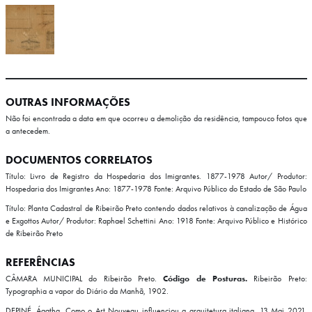
OUTRAS INFORMAÇÕES
Não foi encontrada a data em que ocorreu a demolição da residência, tampouco fotos que
a antecedem.
DOCUMENTOS CORRELATOS
Título: Livro de Registro da Hospedaria dos Imigrantes. 1877-1978
Autor/ Produtor:
Hospedaria dos Imigrantes
Ano: 1877-1978
Fonte: Arquivo Público do Estado de São Paulo
Título: Planta Cadastral de Ribeirão Preto contendo dados relativos à canalização de Água
e Exgottos
Autor/ Produtor: Raphael Schettini
Ano: 1918
Fonte: Arquivo Público e Histórico
de Ribeirão Preto
REFERÊNCIAS
CÂMARA MUNICIPAL do Ribeirão Preto.
Código de Posturas.
Ribeirão Preto:
Typographia a vapor do Diário da Manhã, 1902.
DEPINÉ, Ágatha. Como o Art Nouveau influenciou a arquitetura italiana. 13 Mai 2021.