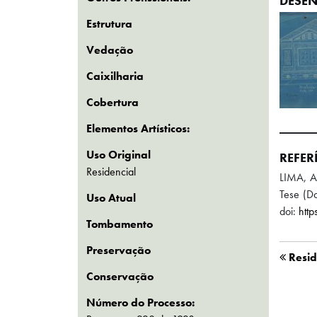
DESEN
Estrutura
Vedação
Caixilharia
Cobertura
Elementos Artísticos:
Uso Original
REFER
Residencial
LIMA, A
Tese (Do
Uso Atual
doi:
htt
Tombamento
Preservação
Resid
Conservação
Número do Processo: