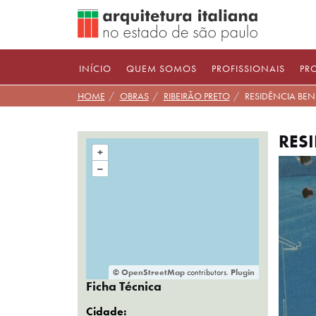
Pular
para
conteúdo
INÍCIO
QUEM SOMOS
PROFISSIONAIS
PR
HOME
OBRAS
RIBEIRÃO PRETO
RESIDÊNCIA BEN
RES
+
–
©
OpenStreetMap
contributors.
Plugin
Ficha Técnica
Cidade: