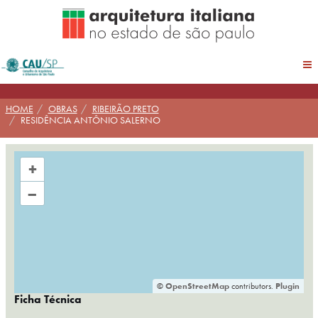
Pular
para
conteúdo
HOME
OBRAS
RIBEIRÃO PRETO
RESIDÊNCIA ANTÔNIO SALERNO
+
–
©
OpenStreetMap
contributors.
Plugin
Ficha Técnica