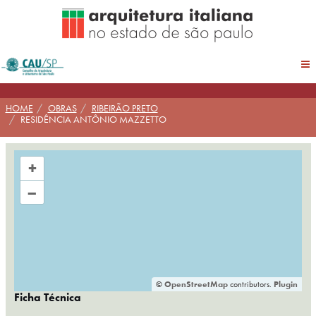
Pular
para
conteúdo
HOME
OBRAS
RIBEIRÃO PRETO
RESIDÊNCIA ANTÔNIO MAZZETTO
+
–
©
OpenStreetMap
contributors.
Plugin
Ficha Técnica