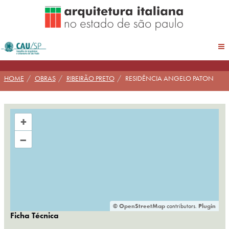
Pular
para
conteúdo
HOME
OBRAS
RIBEIRÃO PRETO
RESIDÊNCIA ANGELO PATON
+
–
©
OpenStreetMap
contributors.
Plugin
Ficha Técnica