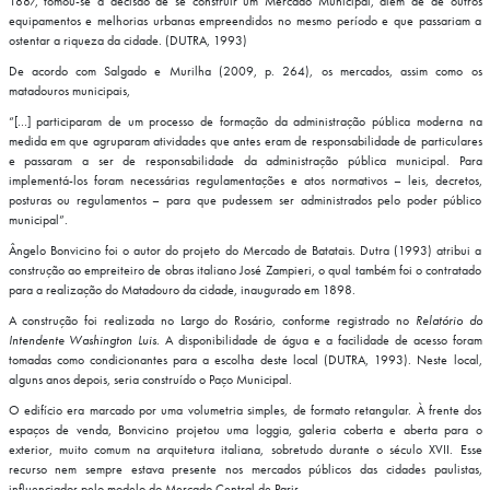
1887, tomou-se a decisão de se construir um Mercado Municipal, além de de outros
equipamentos e melhorias urbanas empreendidos no mesmo período e que passariam a
ostentar a riqueza da cidade. (DUTRA, 1993)
De acordo com Salgado e Murilha (2009, p. 264), os mercados, assim como os
matadouros municipais,
“[…] participaram de um processo de formação da administração pública moderna na
medida em que agruparam atividades que antes eram de responsabilidade de particulares
e passaram a ser de responsabilidade da administração pública municipal. Para
implementá-los foram necessárias regulamentações e atos normativos – leis, decretos,
posturas ou regulamentos – para que pudessem ser administrados pelo poder público
municipal”.
Ângelo Bonvicino foi o autor do projeto do Mercado de Batatais. Dutra (1993) atribui a
construção ao empreiteiro de obras italiano José Zampieri, o qual também foi o contratado
para a realização do Matadouro da cidade, inaugurado em 1898.
A construção foi realizada no Largo do Rosário, conforme registrado no
Relatório do
Intendente Washington Luis
. A disponibilidade de água e a facilidade de acesso foram
tomadas como condicionantes para a escolha deste local (DUTRA, 1993). Neste local,
alguns anos depois, seria construído o Paço Municipal.
O edifício era marcado por uma volumetria simples, de formato retangular. À frente dos
espaços de venda, Bonvicino projetou uma loggia, galeria coberta e aberta para o
exterior, muito comum na arquitetura italiana, sobretudo durante o século XVII. Esse
recurso nem sempre estava presente nos mercados públicos das cidades paulistas,
influenciados pelo modelo do Mercado Central de Paris.