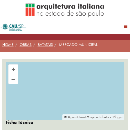
Pular
para
conteúdo
HOME
OBRAS
BATATAIS
MERCADO MUNICIPAL
+
–
©
OpenStreetMap
contributors.
Plugin
Ficha Técnica