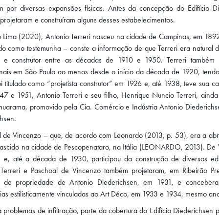
m por diversas expansões físicas. Antes da concepção do Edifício Di
rojetaram e construíram alguns desses estabelecimentos.
 Lima (2020), Antonio Terreri nasceu na cidade de Campinas, em 1892
o como testemunha – conste a informação de que Terreri era natural da 
to e construtor entre as décadas de 1910 e 1950. Terreri também m
onais em São Paulo ao menos desde o início da década de 1920, tendo r
i titulado como “projetista construtor” em 1926 e, até 1938, teve sua 
47 e 1951, Antonio Terreri e seu filho, Henrique Nuncio Terreri, ain
uarama, promovido pela Cia. Comércio e Indústria Antonio Diederichse
hsen.
l de Vincenzo – que, de acordo com Leonardo (2013, p. 53), era a ab
nascido na cidade de Pescopenataro, na Itália (LEONARDO, 2013). De Vi
 e, até a década de 1930, participou da construção de diversos edif
 Terreri e Paschoal de Vincenzo também projetaram, em Ribeirão Pr
s, de propriedade de Antonio Diederichsen, em 1931, e conceberam
ias estilisticamente vinculadas ao Art Déco, em 1933 e 1934, mesmo an
 problemas de infiltração, parte da cobertura do Edifício Diederichse