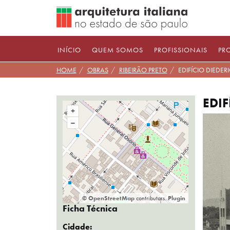
Pular
para
conteúdo
INÍCIO
QUEM SOMOS
PROFISSIONAIS
PR
HOME
OBRAS
RIBEIRÃO PRETO
EDIFÍCIO DIEDER
EDIF
+
–
©
OpenStreetMap
contributors.
Plugin
Ficha Técnica
Cidade: