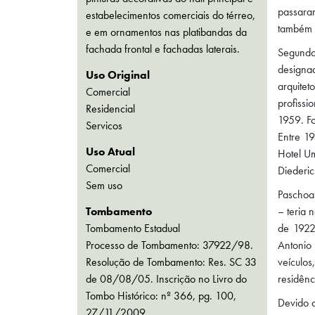
passara
estabelecimentos comerciais do térreo,
também p
e em ornamentos nas platibandas da
fachada frontal e fachadas laterais.
Segundo
designad
Uso Original
arquite
Comercial
profissi
Residencial
1959. Fo
Servicos
Entre 19
Uso Atual
Hotel Um
Comercial
Diederic
Sem uso
Paschoa
Tombamento
– teria 
Tombamento Estadual
de 1922
Processo de Tombamento: 37922/98.
Antonio
Resolução de Tombamento: Res. SC 33
veículo
de 08/08/05. Inscrição no Livro do
residênc
Tombo Histórico: nº 366, pg. 100,
Devido a
27/11/2009.