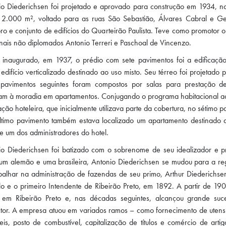
io Diederichsen foi projetado e aprovado para construção em 1934, n
 2.000 m², voltado para as ruas São Sebastião, Álvares Cabral e G
 e conjunto de edifícios do Quarteirão Paulista. Teve como promotor o
onais não diplomados Antonio Terreri e Paschoal de Vincenzo.
inaugurado, em 1937, o prédio com sete pavimentos foi a edificaç
 edifício verticalizado destinado ao uso misto. Seu térreo foi projetad
 pavimentos seguintes foram compostos por salas para prestação de
am à moradia em apartamentos. Conjugando o programa habitacional ao
ação hoteleira, que inicialmente utilizava parte da cobertura, no séti
timo pavimento também estava localizado um apartamento destinado ao
de um dos administradores do hotel.
io Diederichsen foi batizado com o sobrenome de seu idealizador e pri
 um alemão e uma brasileira, Antonio Diederichsen se mudou para a reg
balhar na administração de fazendas de seu primo, Arthur Diederichsen
o e o primeiro Intendente de Ribeirão Preto, em 1892. A partir de 190
 em Ribeirão Preto e, nas décadas seguintes, alcançou grande s
tor. A empresa atuou em variados ramos – como fornecimento de utensíl
is, posto de combustível, capitalização de títulos e comércio de arti