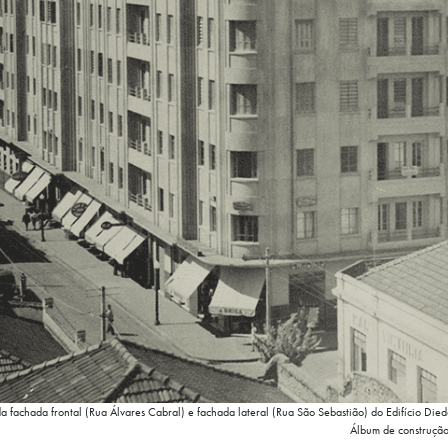
da fachada frontal (Rua Álvares Cabral) e fachada lateral (Rua São Sebastião) do Edifício Died
Álbum de construção 