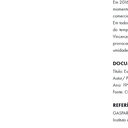
Em 2016,
momento
comercia
Em todos
do temp
Vincenz
provoca
umidade,
DOCU
Título: 
Autor/ 
Ano: 19
Fonte: 
REFER
GASPAR,
Institut