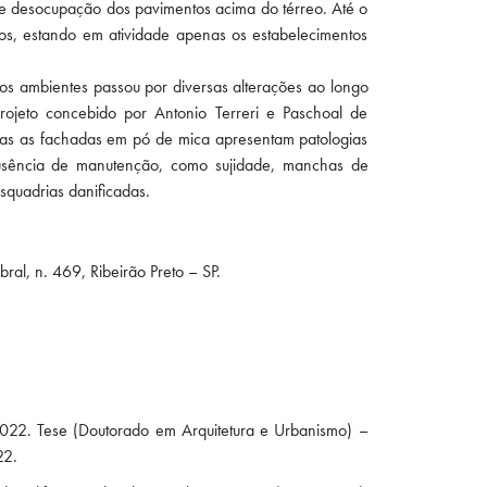
de desocupação dos pavimentos acima do térreo. Até o
s, estando em atividade apenas os estabelecimentos
os ambientes passou por diversas alterações ao longo
rojeto concebido por Antonio Terreri e Paschoal de
as as fachadas em pó de mica apresentam patologias
usência de manutenção, como sujidade, manchas de
quadrias danificadas.
ral, n. 469, Ribeirão Preto – SP.
2022. Tese (Doutorado em Arquitetura e Urbanismo) –
22.