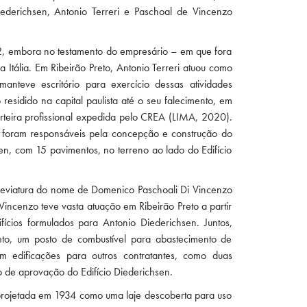
ederichsen, Antonio Terreri e Paschoal de Vincenzo
, embora no testamento do empresário – em que fora
Itália. Em Ribeirão Preto, Antonio Terreri atuou como
anteve escritório para exercício dessas atividades
esidido na capital paulista até o seu falecimento, em
carteira profissional expedida pelo CREA (LIMA, 2020).
da foram responsáveis pela concepção e construção do
n, com 15 pavimentos, no terreno ao lado do Edifício
reviatura do nome de Domenico Paschoali Di Vincenzo
ncenzo teve vasta atuação em Ribeirão Preto a partir
ícios formulados para Antonio Diederichsen. Juntos,
eto, um posto de combustível para abastecimento de
 edificações para outros contratantes, como duas
o de aprovação do Edifício Diederichsen.
n projetada em 1934 como uma laje descoberta para uso