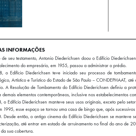
AS INFORMAÇÕES
 de seu testamento, Antonio Diederichsen doou o Edifício Diederichsen
alecimento do empresário, em 1955, passou a administrar o prédio.
, o Edifício Diederichsen teve iniciado seu processo de tombament
gico, Artístico e Turístico do Estado de São Paulo – CONDEPHAAT, até 
o. A Resolução de Tombamento do Edifício Diederichsen definiu a pro
e demais elementos contemporâneos, inclusive nos estabelecimentos c
, o Edifício Diederichsen manteve seus usos originais, exceto pelo seto
 1995, esse espaço se tornou uma casa de bingo que, após sucessivos f
. Desde então, o antigo cinema do Edifício Diederichsen se manteve 
terização, até entrar em estado de arruinamento no final do ano de 2
a da sua cobertura.