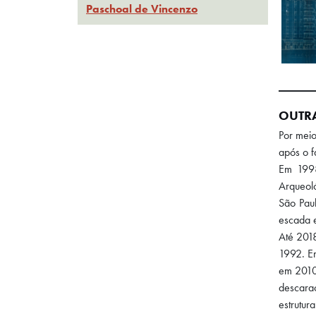
Paschoal de Vincenzo
OUTR
Por meio
após o f
Em 1998
Arqueoló
São Paul
escada 
Até 2018
1992. Em
em 2010
descarac
estrutur