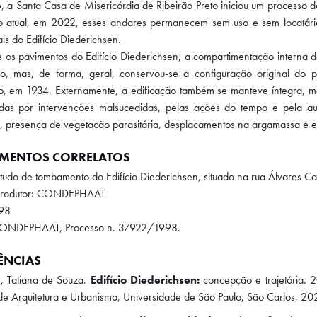
 a Santa Casa de Misericórdia de Ribeirão Preto iniciou um processo 
 atual, em 2022, esses andares permanecem sem uso e sem locatário
is do Edifício Diederichsen.
 os pavimentos do Edifício Diederichsen, a compartimentação interna d
o, mas, de forma, geral, conservou-se a configuração original do p
o, em 1934. Externamente, a edificação também se manteve íntegra, m
das por intervenções malsucedidas, pelas ações do tempo e pela a
 presença de vegetação parasitária, desplacamentos na argamassa e es
MENTOS CORRELATOS
Estudo de tombamento do Edifício Diederichsen, situado na rua Álvares Cab
Produtor: CONDEPHAAT
98
CONDEPHAAT, Processo n. 37922/1998.
ÊNCIAS
 Tatiana de Souza.
Edifício Diederichsen:
concepção e trajetória. 
o de Arquitetura e Urbanismo, Universidade de São Paulo, São Carlos, 20