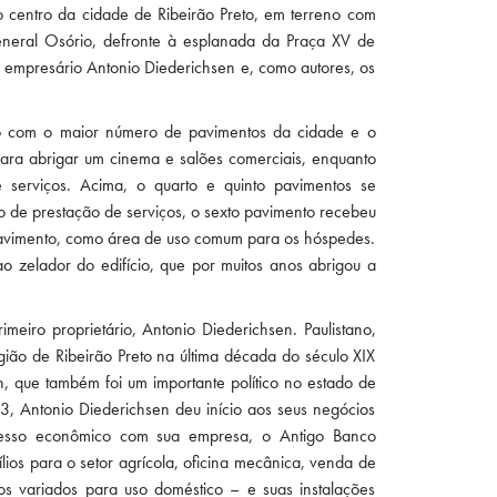
o centro da cidade de Ribeirão Preto, em terreno com
eneral Osório, defronte à esplanada da Praça XV de
 empresário Antonio Diederichsen e, como autores, os
ão com o maior número de pavimentos da cidade e o
o para abrigar um cinema e salões comerciais, enquanto
 serviços. Acima, o quarto e quinto pavimentos se
 de prestação de serviços, o sexto pavimento recebeu
mo pavimento, como área de uso comum para os hóspedes.
 zelador do edifício, que por muitos anos abrigou a
meiro proprietário, Antonio Diederichsen. Paulistano,
ião de Ribeirão Preto na última década do século XIX
, que também foi um importante político no estado de
3, Antonio Diederichsen deu início aos seus negócios
ucesso econômico com sua empresa, o Antigo Banco
ios para o setor agrícola, oficina mecânica, venda de
gos variados para uso doméstico – e suas instalações