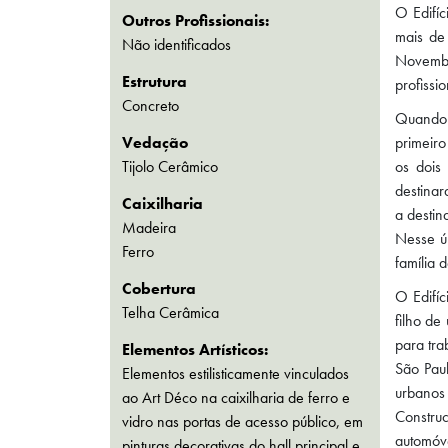
O Edifíc
Outros Profissionais:
mais de
Não identificados
Novembro
Estrutura
profissi
Concreto
Quando 
Vedação
primeiro
Tijolo Cerâmico
os dois
destinar
Caixilharia
a destin
Madeira
Nesse úl
Ferro
família 
Cobertura
O Edifíc
Telha Cerâmica
filho de
para tra
Elementos Artísticos:
São Paul
Elementos estilisticamente vinculados
urbanos
ao Art Déco na caixilharia de ferro e
Construc
vidro nas portas de acesso público, em
automóve
pinturas decorativas do hall principal e