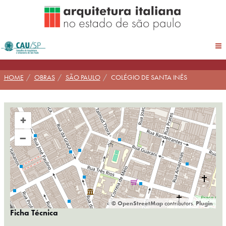
Pular
para
conteúdo
HOME
OBRAS
SÃO PAULO
COLÉGIO DE SANTA INÊS
+
–
©
OpenStreetMap
contributors.
Plugin
Ficha Técnica