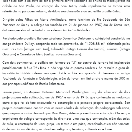
Inês nasce com o objetivo de ser o primeiro centro salesiano de ensino às moças jovens na
cidade de São Paulo, no coração do Bom Retiro, onde rapidamente se tornou uma
referência na paisagem urbana, devido a sua dimensão e ao seu estilo arquitetônico.
Dirigido pelas Filhas de Maria Auxiliadora, ramo feminino da Pia Sociedade de São
Francisco de Sales, o colégio foi fundado em 21 de janeiro de 1907, dia de Santa Inês,
data em que elas ali se instalaram e deram início às atividades.
Projetado pelo arquiteto italiano salesiano Domenico Delpiano, o colégio foi construído na
antiga chácara Dulley, ocupando todo um quarteirão, de 11.508,88 m², delimitado pelas
ruas: Três Rios (antiga Trez Rios), Lubavitch (antiga Corrêa dos Santos), Guarani (antiga
Guarany) e Correia de Melo (antiga Travessa Guarany).
Com dois pavimentos, o edifício em formato de “U” no centro do terreno foi implantado
paralelamente à Rua Três Rios, e não segundo os pontos cardeais. Se ressalta o grau de
importância histórica dessa rua que divide o lote em questão do terreno da antiga
Faculdade de Farmácia e Odontologia, além de levar, em linha reta a menos de 500 m,
aos principais edifícios da Escola Politécnica.
Tem-se prova, no Arquivo Histórico Municipal Washington Luís, da submissão de dois
projetos para esta edificação, um de 1907 e outro de 1916, que contempla as mudanças
entre o que foi de fato executado na construção e o primeiro projeto apresentado. Seu
projeto arquitetônico condiz com as necessidades de aplicação da pedagogia salesiana,
que pregava o, assim chamado por Dom Bosco, sistema preventivo na educação. Ou seja, a
arquitetura do colégio corresponde às diretrizes uma vez que contempla, além das salas
de aula, a construção de uma igreja, um teatro e um pátio, atendendo assim não somente
às demandas acadêmicas, mas também religiosas, técnicas, culturais e de lazer.