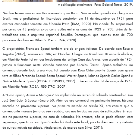
A edificação atualmente, Foto: Gabriel Torres, 2019.
Nicolau Terreri nasceu em Pescopennataro, na Itália. Não se sabe quando ele chegou ao
Brasil, mas o profissional foi licenciado construtor em 14 de dezembro de 1934 para
exercer atividades somente em Ribeirão Preto (LIMA, 2020). Na cidade, foi responsável
por cerca de 43 projetos e/ou construções entre os anos de 1923 e 1933, além de ter
trabalhado com o arquiteto espanhol Baudílio Domingues. que assinou mais de 700
processos de obras em Ribeirão Preto (LIMA, 2020).
O proprietário, Francisco Spanó também era de origem italiana. De acordo com Rosa e
Registro (2007), nasceu em 1887, em Nápoles. Chegou ao Brasil com 10 anos de idade e,
em Ribeirão Preto, foi um dos fundadores da antiga Casa das Armas, que a partir de 1924
passou a funcionar neste sobrado assinado por
Nicolau Terreri. Spanó trabalhou no
comércio durante toda a sua vida. Foi casado com Rosa Chianamonte Spanó, com quem
teve os filhos Fernando Spanó; Santa Spanó; Walter Spanó; Iolanda Spanó; Carlos Spanó e
Naime Marlene Spanó (ROSA; REGISTRO, 2007). Faleceu no dia 14 de março de 1957
em Ribeirão Preto (ROSA; REGISTRO, 2007).
A “Casa Spanó, Armas e Munições” foi implantada no térreo do sobrado construído à Rua
José Bonifácio, à época número 60. Além do uso comercial no pavimento térreo, há uma
moradia no pavimento superior. Na primeira metade do século XX, era comum que o
comerciante morasse junto ao seu negócio, ora nos fundos, no caso de edificações térreas,
ora no pavimento superior, no caso de sobrados. No entanto, n
ão se pode afirmar, com
segurança, que Francisco Spanó tenha habitado este local, pois também era proprietário
de outros imóveis na cidade. Ainda assim, de acordo com Silva (2011):