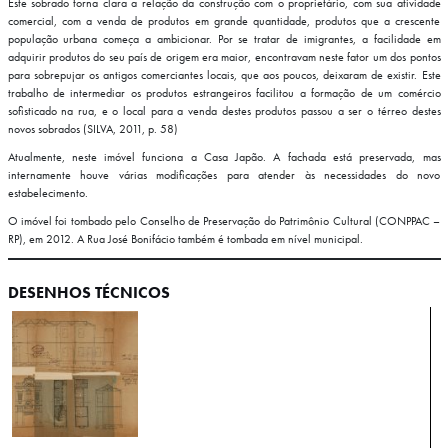
Este sobrado torna clara a relação da construção com o proprietário, com sua atividade
comercial, com a venda de produtos em grande quantidade, produtos que a crescente
população urbana começa a ambicionar. Por se tratar de imigrantes, a facilidade em
adquirir produtos do seu país de origem era maior, encontravam neste fator um dos pontos
para sobrepujar os antigos comerciantes locais, que aos poucos, deixaram de existir. Este
trabalho de intermediar os produtos estrangeiros facilitou a formação de um comércio
sofisticado na rua, e o local para a venda destes produtos passou a ser o térreo destes
novos sobrados (SILVA, 2011, p. 58)
Atualmente, neste imóvel funciona a Casa Japão. A fachada está preservada, mas
internamente houve várias modificações para atender às necessidades do novo
estabelecimento.
O imóvel foi tombado pelo Conselho de Preservação do Patrimônio Cultural (CONPPAC –
RP), em 2012. A Rua José Bonifácio também é tombada em nível municipal.
DESENHOS TÉCNICOS