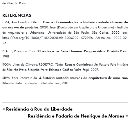
de Ribeirão Preto
REFERÊNCIAS
LIMA, Ana Carolina Gleria.
Casa e documentação: a história contada através de
um acervo de projetos.
2020. Tese (Doutorado em Arquitetura e Urbanismo) - Instituto
de Arquitetura e Urbanismo, Universidade de São Paulo. São Carlos, 2020. doi:
https://doi.org/10.11606/T.102.2020.tde-30042021-072956. Acesso em: 2022-02-
25.
PRATES, Prisco da Cruz.
Ribeirão e os Seus Homens Progressistas
. Ribeirão Preto:
1981
ROSA, Lílian de Oliveira; REGISTRO, Tânia.
Ruas e Caminhos:
Um Passeio Pela História
de Ribeirão Preto. Ribeirão Preto: Editora e Gráfica Padre Feijó, 2007.
SILVA, Eder Donizete da.
A história contada através da arquitetura de uma rua.
Ribeirão Preto: Fundação Instituto do Livro, 2011.
Residência à Rua da Liberdade
Residência e Padaria de Henrique de Moraes