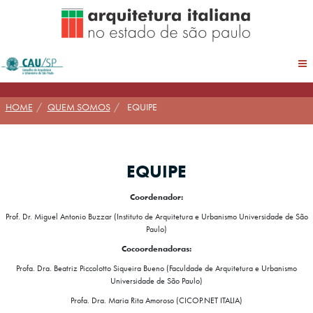
Pular
para
conteúdo
HOME
QUEM SOMOS
EQUIPE
EQUIPE
Coordenador:
Prof. Dr. Miguel Antonio Buzzar (Instituto de Arquitetura e Urbanismo Universidade de São
Paulo)
Cocoordenadoras:
Profa. Dra. Beatriz Piccolotto Siqueira Bueno (Faculdade de Arquitetura e Urbanismo
Universidade de São Paulo)
Profa. Dra. Maria Rita Amoroso (CICOP.NET ITALIA)