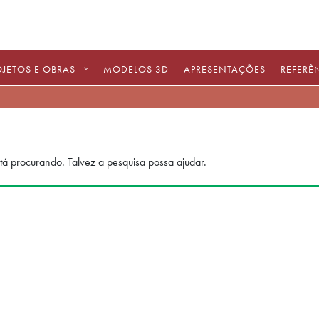
OJETOS E OBRAS
MODELOS 3D
APRESENTAÇÕES
REFERÊ
á procurando. Talvez a pesquisa possa ajudar.