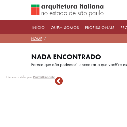
Pular
para
conteúdo
INÍCIO
QUEM SOMOS
PROFISSIONAIS
PR
HOME
NADA ENCONTRADO
Parece que não podemos’t encontrar o que você’re est
Desenvolvido por
PortalCidade